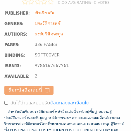
0.00 AVG RATING
—
0
VOTES
ฟ้าเดียวกัน
PUBLISHER:
ประวัติศาสตร์
GENRES:
ธงชัย วินิจจะกูล
AUTHORS:
336 PAGES
PAGES:
SOFTCOVER
BINDING:
9786167667751
ISBN13:
2
AVAILABLE:
ยืมหนังสือเล่มนี้
ฉันได้อ่านและยอมรับ
ข้อตกลงและเงื่อนไข
สำหรับนักเรียนประวัติศาสตร์ หนังสือเล่มนี้จะช่วยปูพื้นฐานความรู้
ประวัติศาสตร์ในระดับมูลฐาน ให้ภาพรวมของกระแสความเคลื่อนไหวของ
วิทยาการประวัติศาสตร์ไทยที่พยายามออกนอกขนบ เสนอแนะทฤษฎีวิพากษ์
ทั้ง POST-NATIONAL,POSTMODERN,POST-COLONIAL HISTORY และ