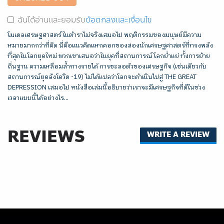
ฉันได้อ่านและยอมรับ
ข้อตกลงและเงื่อนไข
โมเดลเศรษฐศาสตร์ในตำราไม่จริงเสมอไป พฤติกรรมของมนุษย์มีความ
หมายมากกว่าที่คิด นี่คือแนวคิดแหกคอกของสองนักเศรษฐศาสตร์ที่ทรงพลัง
ที่สุดในโลกยุคใหม่ พวกเขาเสนอว่าในยุคที่สถานการณ์โลกย่ำแย่ ทั้งการย้าย
ถิ่นฐาน ความเหลือมล้ำทางรายได้ การชะลอตัวของเศรษฐกิจ (เช่นเดียวกับ
สถานการณ์ยุคลังโควิด -19) ไม่ได้แปลว่าโลกจะดำเนินไปสู่ THE GREAT
DEPRESSION เสมอไป หนังสือเล่มนี้อธิบายว่าเราจะมีเศรษฐกิจที่ดีในช่วง
เวลาแบบนี้ได้อย่างไร...
REVIEWS
WRITE A REVIEW