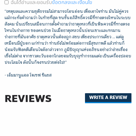
ฉันได้อ่านและยอมรับ
ข้อตกลงและเงื่อนไข
“เหตุผลและความยุติธรรมไม่สามารถโอนอ่อน เพื่อเอาใจท่าน มันไม่คู่ควร
แม้กระทั่งคำถามว่า ในท้ายที่สุด ชนชั้นอภิสิทธิ์ควรมีที่ทางตรงไหนในระบบ
สังคม นั่นเปรียบเสมือนการตั้งคำถามว่าธาตุเหลวที่เป็นพิษควรมีที่ทางตรง
ไหนในร่างกาย ของคนป่วย ในเมื่อธาตุเหลวนั้นบ่อนเซาะและทรมาน
ร่างกายที่มันอาศัย ธาตุเหลวนั้นต้องถูก สยบ เพียงประการเดียว ... แต่ดู
เหมือนมีผู้บอก แก่ท่านว่า ท่านยังไม่พร้อมต่อการมีสุขภาพดี แล้วท่านก็
น้อมรับฟังคติเตือนใจดังกล่าวจาก ภูมิปัญญาแห่งอภิชนอย่างว่าง่ายเชื่อง
เชื่อไม่ต่าง จากชาวตะวันออกไกลยอมรับบุญทำกรรมแต่ง เป็นเครื่องปลอบ
ประโลมใจ ดังนั้นก็จงทนป่วยต่อไป!”
- เอ็มมานูแอล โจเซฟ ซิแยส
REVIEWS
WRITE A REVIEW