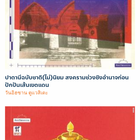
ปาตานีฉบับชาติ(ไม่)นิยม สงครามช่วงชิงอำนาจก่อน
ปักปันเส้นเขตแดน
วันอิฮซาน ตูแวสิเดะ