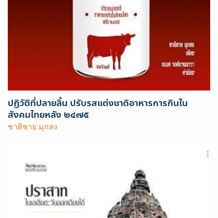
ปฏิวัติที่ปลายลิ้น ปรับรสแต่งชาติอาหารการกินใน
สังคมไทยหลัง ๒๔๗๕
ชาติชาย มุกสง