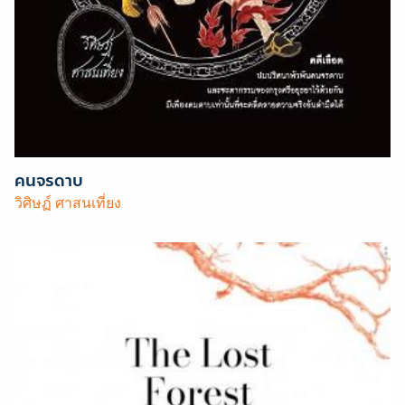
คนจรดาบ
วิศิษฏ์ ศาสนเที่ยง