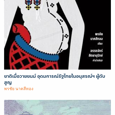
ชาติเมื่อวายชนม์ อุดมการณ์รัฐไทยในอนุสรณ์ฯ ผู้ดับ
สูญ
พรชัย นาคสีทอง