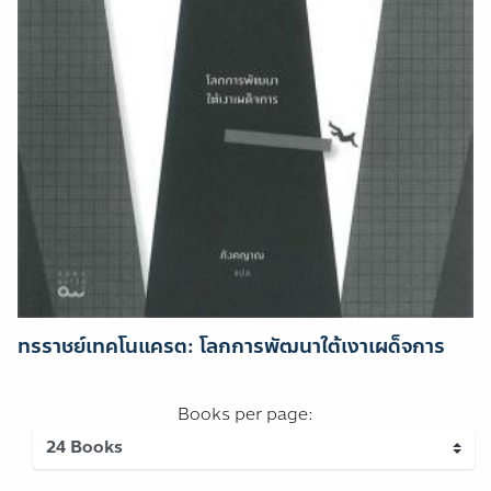
ทรราชย์เทคโนแครต: โลกการพัฒนาใต้เงาเผด็จการ
Books per page: