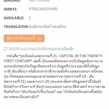
SOFTCOVER
BINDING:
9786168209448
ISBN13:
1
AVAILABLE:
พงษ์ประภัสสร์ แสงสุริยง
TRANSLATOR:
ยืมหนังสือเล่มนี้
ฉันได้อ่านและยอมรับ
ข้อตกลงและเงื่อนไข
หนังสือ "ทุนนิยมในศตวรรษที่ 21 : CAPITAL IN THE TWENTY-
FIRST CENTURY" เล่มนี้ เป็นผลผลิตของการเก็บข้อมูลอันยาวนาน
แบบลงไปขลุกกันถึงลูกถึงคนจริง ๆ ข้อมูลที่รวบรวมมามีทั้งข้อมูล
ภาษี เงินเดือนรายได้ประชาชาติ ความมั่งคั่ง ผลตอบแทนรายปีของ
ทุน ทั้งหมดครอบคลุมเวลาสามศตวรรษ (ศตวรรษที่ 18 - ต้น
ศตวรรษที่ 21) และมากกว่า 20 ประเทศ เมื่อหาข้อมูลเหล่านี้ได้แล้ว 
จึงได้ทำการวิเคราะห์ ค้นหาแบบแผนทางประวัติศาสตร์ หาภาพรวม
ที่แท้จริงว่า "มันเกิดอะไรขึ้นกันแน่" และ "ถ้ามันยังเป็นอย่างนี้ต่อไป 
อนาคตจะเป็นอย่างไร?"