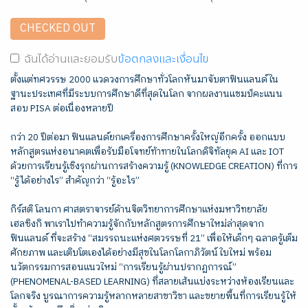
CHECKED OUT
ฉันได้อ่านและยอมรับ
ข้อตกลงและเงื่อนไข
ตั้งแต่ทศวรรษ 2000 แวดวงการศึกษาทั่วโลกหันมาจับตาฟินแลนด์ใน
ฐานะประเทศที่มีระบบการศึกษาดีที่สุดในโลก จากผลงานแชมป์คะแนน
สอบ PISA ต่อเนื่องหลายปี
กว่า 20 ปีต่อมา ฟินแลนด์ยกเครื่องการศึกษาครั้งใหญ่อีกครั้ง ออกแบบ
หลักสูตรแห่งอนาคตเพื่อรับมือโจทย์ท้าทายในโลกดิจิทัลยุค AI และ IOT
ด้วยการเรียนรู้เชิงรุกผ่านการสร้างความรู้ (KNOWLEDGE CREATION) ที่การ
“รู้ได้อย่างไร” สำคัญกว่า “รู้อะไร”
กิร์สติ โลนกา ศาสตราจารย์ด้านจิตวิทยาการศึกษาแห่งมหาวิทยาลัย
เฮลซิงกิ พาเราไปทำความรู้จักกับหลักสูตรการศึกษาใหม่ล่าสุดจาก
ฟินแลนด์ ที่จะสร้าง “สมรรถนะแห่งศตวรรษที่ 21” เพื่อให้เด็กๆ ฉลาดรู้เต็ม
ศักยภาพ และเติบโตเองได้อย่างมีสุขในโลกโลกาภิวัตน์ใบใหม่ พร้อม
นวัตกรรมการสอนแนวใหม่ “การเรียนรู้ผ่านปรากฏการณ์”
(PHENOMENAL-BASED LEARNING) ที่สลายเส้นแบ่งระหว่างห้องเรียนและ
โลกจริง บูรณาการความรู้หลากหลายสาขาวิชา และขยายพื้นที่การเรียนรู้ให้