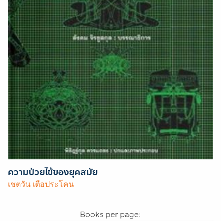
ความป่วยไข้ของยุคสมัย
เชตวัน เตือประโคน
Books per page: