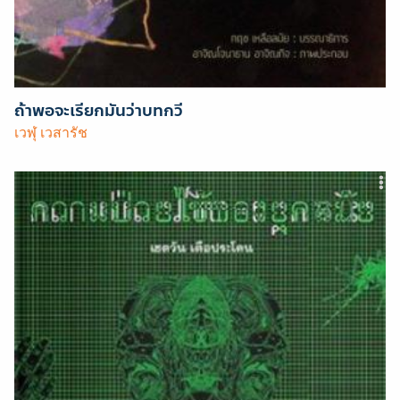
ถ้าพอจะเรียกมันว่าบทกวี
เวฬุ เวสารัช