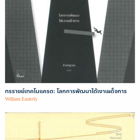
ทรราชย์เทคโนแครต: โลกการพัฒนาใต้เงาเผด็จการ
William Easterly